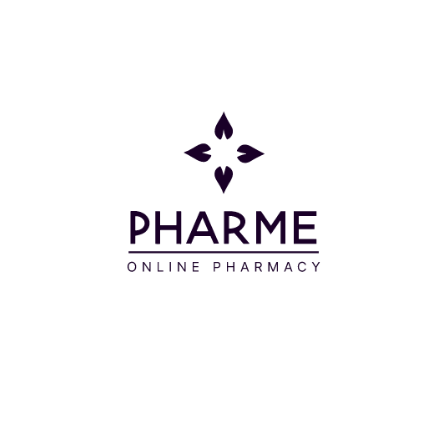
ελαφρύ γαλακτώδες fluide. Ξεπλένετε και
στεγνώνετε το δέρμα όπως συνήθως. Το δέρμα
είναι απαλό και ανακουφισμένο.
Για να περιποιηθείτε τα μαλλιά σας:
Ζεστάνετε το λάδι στις παλάμες των χεριών σας κι
έπειτα το απλώνετε σε στεγνά μαλλιά, με ελαφριές
κινήσεις κατά μήκος, εστιάζοντας στις άκρες. Τα
μαλλιά είναι περιποιημένα, απαλά και λαμπερά.
Συστατικά
PROPYLENE GLYCOL DICAPRYLATE/DICAPRATE -
CARTHAMUS TINCTORIUS (SAFFLOWER) SEED OIL
(CARTHAMUS TINCTORIUS SEED OIL) –
CAPRYLIC/CAPRIC TRIGLYCERIDE -