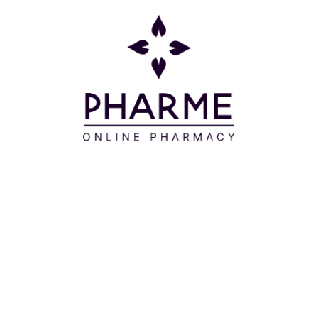
αντιδράσ
Μοιράσου το:
ρές την ημέρα στην ερεθισμένη περιοχή, κάνοντας απαλ
ρμόσετε προηγουμένως μια κομπρέσα με Ιαματικό Νερό τ