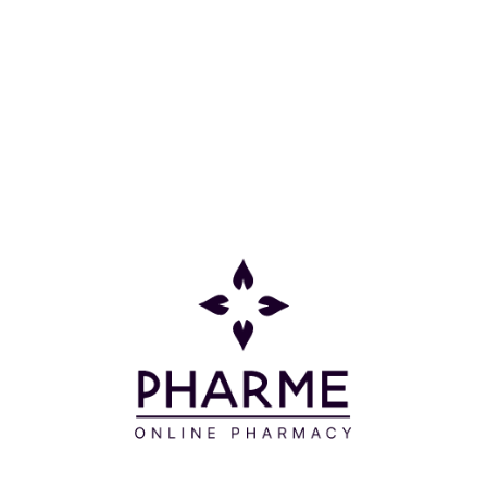
απίστευτο φρουτώδες άρωμα Πορτοκαλιού, χωρίς
να αφήνει αίσθηση λιπαρότητας στην επιδερμίδας
σας. Δερματολογικά ελεγμένη.
Διαθέσιμο σε 6 διαφορετικά αρώματα : Kiwi Papaya,
Berry, Pomegranate, Orange Blossom, Ginger Lemon,
Ocean.
Οδηγίες Χρήσης
Απλώνετε την κρέμα σε καθαρό και στεγνό δέρμα
αμέσως μετά το μπάνιο, κάνοντας απαλές κυκλικές
κινήσεις μασάζ.