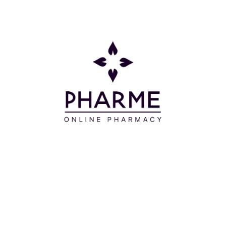
Οδηγίες Χρήσης
Απλώνετε σε βρεγμένο δέρμα και τρίβετε με απαλές
κυκλικές κινήσεις, αποφεύγοντας την περιοχή γύρω
από τα μάτια. Ξεπλένετε με άφθονο νερό. Ιδανικό
για καθημερινή χρήση για τον καθαρισμό του
δέρματος πριν και μετά τη χρήση μάσκας.
Συστατικά
AQUA - DISODIUM LAURETH - SULFOSUCCINATE -