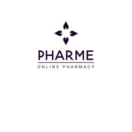
λεπτά πριν από την έκθεση στην ηλιακή
ακτινοβολία. Επαναλάβετε συχνά τη χρήση
ιδιαίτερα μετά από έντονη εφίδρωση, το κολύμπι
και το σκούπισμα.
Συστατικά
ALCOHOL - DENAT - C12-15 ALKYL - BENZOATE -
ISOSTERYL - NEOPENTANOATE - ETHYLHEXYL -
METHOXYCINNAMATE - COCOGLYCERIDES -
DIBUTYL - ADIPATE - DICAPRYLYL - CARBONATE -
DIETHYLAMINOHYDROXYBENZOYL - HEXYL -
BENZOATE - BIS-ETHYLHEXYLOXYPHENOL -
METHOXYPHENYL - TRIAZINE - VA-BUTYL -
MALEATE/ISOBORNYL - ACRYLATE - COPOLYMER -