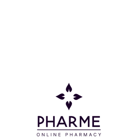
Συχνές Ερωτήσεις
Όροι και προϋποθέσεις
Προσφορές
Δείτε τις προσφορές μας
Μείνετε ενημερωμένοι
Email*
Εγγραφή
* Με την εγγραφή σας στο ενημερωτικό δελτίο μας συναινείτε στην
επεξεργασία των προσωπικών σας δεδομένων σύμφωνα με τους
όρους της πολιτικής επεξεργασίας προσωπικών δεδομένων της
επιχείρησής μας
εδώ.