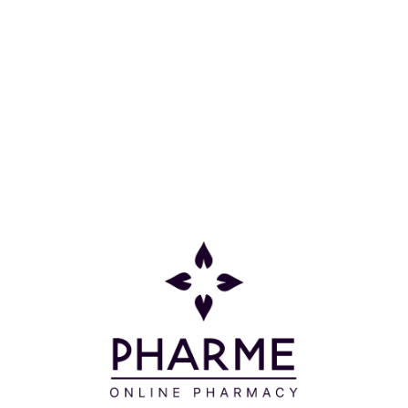
Χωρίς γλ
Μοιράσου το:
ορά που νιώθετε τον λαιμό σας στεγνό ή έχετε βήχα. 
η του προϊόντος από παιδιά ηλικίας 3 ετών και κάτω λό
σκεστε υπό φαρμακευτική αγωγή ή αντιμετωπίζετε προβλ