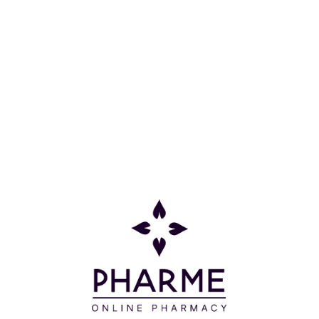
μικρότερες περιοχές, όπως γόνατα και
αστραγάλους, που έχουν τάση ξηρότητας και
απορροφούν περισσότερο χρώμα.
• Για πιο ομοιόμορφο αποτέλεσμα, λυγίζετε τους
αγκώνες και τα γόνατα κατά την εφαρμογή του
προϊόντος.
Συμβουλή: Αν θέλετε ένα πιο ήπιο, λαμπερό
μαύρισμα, ανακατεύετε το serum με την αγαπημένη
σας ενυδατική κρέμα προσώπου ή σώματος και
εφαρμόζετε στην επιδερμίδα σας.
Μετά την εφαρμογή:
• Αφήνετε το serum να στεγνώσει καλά πριν
ντυθείτε.
• Το μαύρισμα αναπτύσσεται σταδιακά (με τη
μέγιστη απόδοσή του να επιτυγχάνεται ως τις 24
ώρες), οπότε αποφεύγετε να πλυθείτε για τις