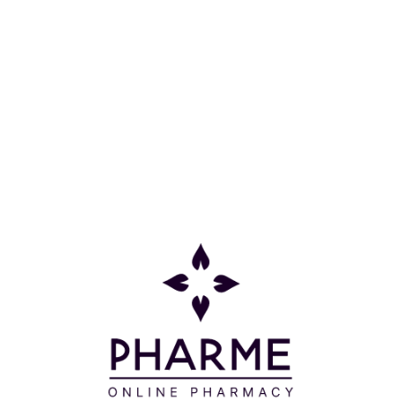
ΞΑΝΘΟ ΑΝΟΙΧΤΟ ΜΕΛΙ N8 73 75ML
Κατηγορίες
Πληροφορίες
Επικοινωνία
Παρακολούθηση Παραγγελίας
Σχετικά με εμάς
Τρόποι πληρωμής
Τρόποι αποστολής
Πολιτική επιστροφών