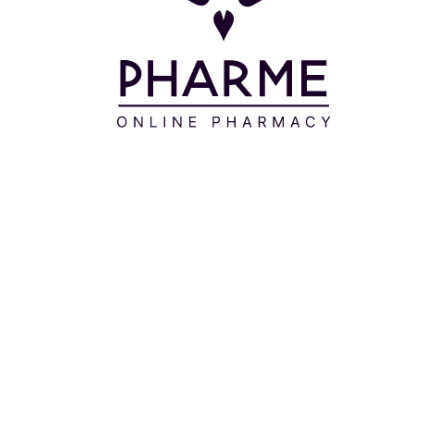
ισμα, αποφεύγοντας την περιοχή των ματιών.
OE BARBADENSIS LEAF JUICE - HAMAMELIS VIRGINIA
XYL PALMITATE - TRIETHYL CITRATE - COCO- GLUC
 – BISABOLOL - CALENDULA O¬CINALIS FLOWER EXTR
S (SUN OWER) SEED OIL - LACTIC ACID – LIMONENE 
CE), PHOSPHOLIPIDS, POLYGLYCERYL-10 STEARATE 