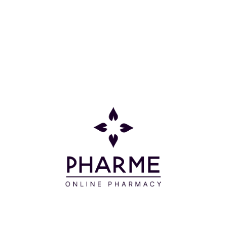
τριχωτό της κεφαλής και κάντε απαλό μασάζ. Το
μίγμα δεν στάζει.
6) Αφήνετε να δράσει για 35 λεπτά.
7) Κάνετε μασάζ στα μαλλιά με λίγο χλιαρό νερό
και ξεπλένετε καλά μέχρι το νερό να τρέχει
καθαρό. Στη συνέχεια λουζεστε με ένα απαλό
σαμπουάν και ξεπλένετε.
8) Εφαρμόζετε την περιεχόμενη στη συσκευασία
μαλακτική κρέμα σταθεροποίησης χρώματος για
βαμμένα μαλλιά. Κάνετε μασάζ προσεκτικά για να
εξασφαλιστεί η σωστή απορρόφηση των
συστατικών.
9) Αφήνετε να δράσει για 1-2 λεπτά και ξεπλένετε.
ΕΠΑΝΑΛΗΠΤΙΚΗ ΧΡΗΣΗ:
Όταν τα µαλλιά µακρύνουν και χρειαστεί να
ξαναβάψετε τις ρίζες.
1) Ακολουθείτε τις οδηγίες από το βήµα 1 ως το