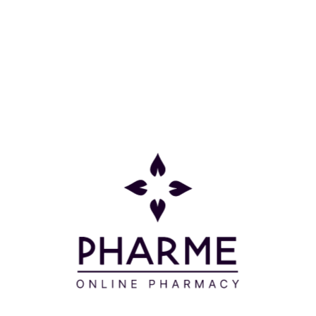
μίγμα δεν στάζει.
6) Αφήνετε να δράσει για 35 λεπτά.
7) Κάνετε μασάζ στα μαλλιά με λίγο χλιαρό νερό
και ξεπλένετε καλά μέχρι το νερό να τρέχει
καθαρό. Στη συνέχεια λούζεστε με ένα απαλό
σαμπουάν και ξεπλένετε.
8) Εφαρμόζετε την περιεχόμενη στη συσκευασία
μαλακτική κρέμα σταθεροποίησης χρώματος για
βαμμένα μαλλιά. Κάνετε μασάζ προσεκτικά για να
εξασφαλιστεί η σωστή απορρόφηση των
συστατικών.
9) Αφήνετε να δράσει για 1-2 λεπτά και ξεπλένετε.
ΕΠΑΝΑΛΗΠΤΙΚΗ ΧΡΗΣΗ
Όταν τα µαλλιά µμακρύνουν και χρειαστεί να
ξαναβάψετε τις ρίζες.
1) Ακολουθείτε τις οδηγίες από το βήμα 1 ως το