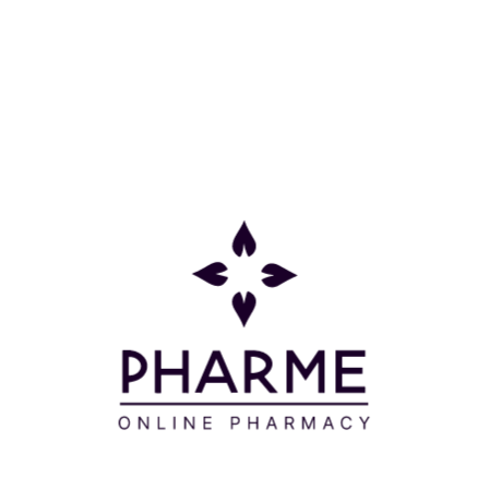
πιο καθαρές γραμμές προσώπου και φωτεινή όψη.
Άρωμα 100% φυσικής προέλευσης και βελούδινη
υφή. Κατάλληλος για Vegans. Δερματολογικά
ελεγμένος.
Μπορείτε να ενταχθείτε στο ολοκληρωμένο
πρόγραμμα ανακύκλωσης του Korres,
επιστρέφοντας τις άδειες συσκευασίες των
προϊόντων στα φαρμακεία-σημεία πώλησης
προϊόντων Korres.
Οδηγίες Χρήσης
Απασφαλίζετε το ρόλερ περιστρέφοντάς το στην
ένδειξη on, πιέζετε ελαφρά το σωληνάριο και το