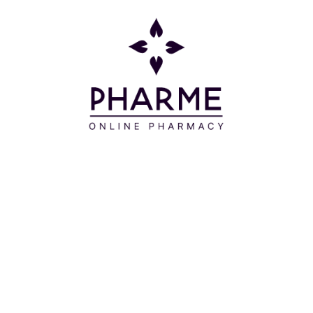
μήνα της εγκυμοσύνης και να συνεχιστεί ώσπου να
επανέλθει η έμμηνος ρύση. Η τακτική εφαρμογή
είναι απαραίτητη για να επιτευχθεί το βέλτιστο
αποτέλεσμα.
Συστατικά
AQUA / WATER / EAU – PROPANEDIOL –
CARBOMER – TROMETHAMINE - ALCHEMILLA
VULGARIS LEAF EXTRACT - SODIUM BENZOATE -
HEDERA HELIX (IVY) LEAF/STEM EXTRACT -
SODIUM SALICYLATE - EQUISETUM ARVENSE
EXTRACT - TETRASODIUM GLUTAMATE
DIACETATE - CITRIC ACID - SODIUM HYDROXIDE -
60A.