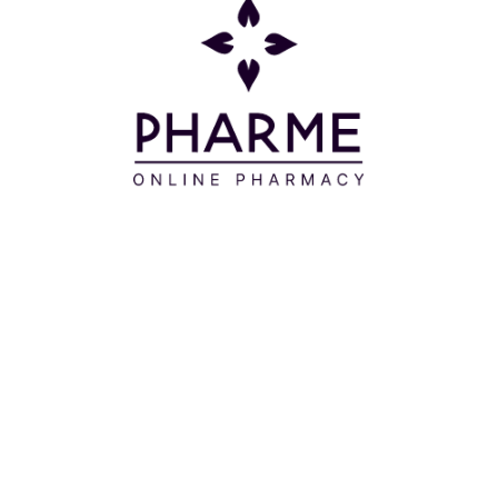
την κάτω πλευρά της μάσκας. Εφαρμόζετε τη μάσκα στ
διαφανής (περίπου 1 ώρα, ανάλογα με την κατάσταση του
στο δέρμα σας.
σώπου-> Toner ->Nacific Rice Pepta Collagen Gel Mask
 συνιστώνται για χρήση κατά τη διάρκεια της εγκυμοσύν
 - NIACINAMIDE - BUTYLENE GLYCOL - 1,2-HEXANED
CETOPHENONE - CELLULOSE GUM - POTASSIUM CHLOR
L - POLYGLYCERYL-10 LAURATE - ALLANTOIN - DEXTR
IN - CAPRYLYL GLYCOL - CAMELLIA SINENSIS LEAF 
RIN - FRAGRANCE - SODIUM PHYTATE - MELIA AZAD