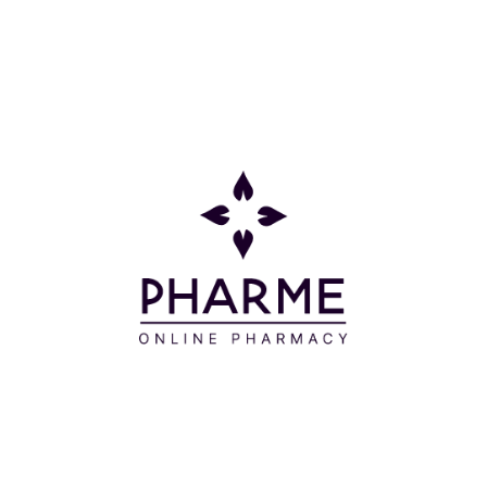
• στη διατήρηση της φυσιολογικής λειτουργίας του
ήπατος (Χολίνη).
Χωρίς γλουτένη και ζάχαρη. Κατάλληλο για
Χορτοφάγους.
Οδηγίες Χρήσης
Λαμβάνετε μία κάψουλα ημερησίως μετά το πρωινό
ή σύμφωνα με τις οδηγίες του γιατρού σας. Να μην
υπερβαίνετε την συνιστώμενη ημερήσια δόση.