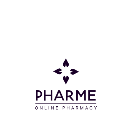
Κατηγορίες
Πληροφορίες
Επικοινωνία
Παρακολούθηση Παραγγελίας
Σχετικά με εμάς
Τρόποι πληρωμής
Τρόποι αποστολής
Πολιτική επιστροφών
Συχνές Ερωτήσεις
Όροι και προϋποθέσεις
Προσφορές
Δείτε τις προσφορές μας