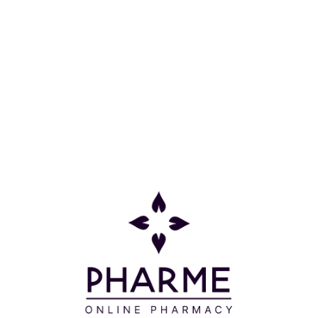
Συχνές Ερωτήσεις
Όροι και προϋποθέσεις
Προσφορές
Δείτε τις προσφορές μας
Μείνετε ενημερωμένοι
Email*
Εγγραφή
* Με την εγγραφή σας στο ενημερωτικό δελτίο μας συναινείτε στην
επεξεργασία των προσωπικών σας δεδομένων σύμφωνα με τους
όρους της πολιτικής επεξεργασίας προσωπικών δεδομένων της
επιχείρησής μας
εδώ.