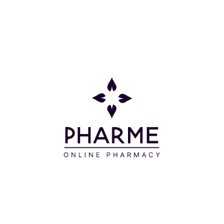
αφρό με απαλό μασάζ σε βρεγμένο δέρμα.
Ξεπλένετε και στεγνώνετε χωρίς τρίψιμο. Έπειτα,
μπορείτε να εφαρμόζετε ένα προϊόν της σειράς
φροντίδας Exomega Control.
Συστατικά
WATER (AQUA) - GLYCERIN - HYDROGENATED
STARCH HYDROLYSATE - COCO-GLUCOSIDE - ZINC
COCETH SULFATE - SODIUM
COCOAMPHOACETATE - CETEARETH-60 MYRISTYL
GLYCOL - PEG-40 HYDROGENATED CASTOR OIL -
10-HYDROXYDECENOIC ACID - ASCORBYL
PALMITATE - AVENA SATIVA (OAT) LEAF/STEM
EXTRACT (AVENA SATIVA LEAF/STEM EXTRACT) -