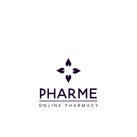
Οδηγίες Χρήσης
Για εφαρμογή στο σώμα, ψεκάζετε σε ολόκληρη την
περιοχή και τρίβετε μέχρι να απορροφηθεί. Για
εφαρμογή στο πρόσωπο, ψεκάζετε στα χέρια και
εφαρμόζετε.
Συστατικά
WATER (AQUA) - CAPRYLIC/CAPRIC TRIGLYCERIDE
- GLYCERIN - POLYGLYCERYL-2