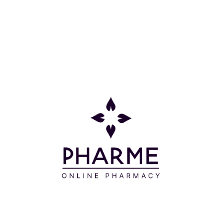
μετατάρσιο που διευκολύνει τις κινήσεις να
γίνονται με άνεση και ευκολία, μαλακά νήματα
χωρίς λάτεξ και βαμβάκι για μέγιστη άνεση και
ενισχυμένες άκρες για μακροχρόνια χρήση. Χωρίς
ραφές με ανατομικό σχεδιασμό με έλικες για ακόμη
καλύτερη εφαρμογή, μπορεί να φορεθεί αριστερά ή
δεξιά.
Περιπτώσεις εφαρμογής:
-Εκφυλιστικές καταστάσεις στον αστράγαλο.
-Σύνδρομα κατάχρησης ή επαναλαμβανόμενης
χρήσης.
-Χρόνιος πόνος στον αστράγαλο.