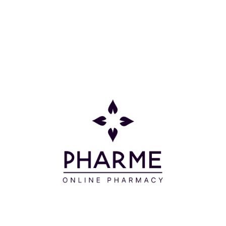
Η εφαρμογή της είναι ιδανική σε εκφυλιστικές
καταστάσεις, σε σύνδρομα κατάχρησης ή
επαναλαμβανόμενης χρήσης, καθώς και σε χρόνιο
πόνο στον αγκώνα. Διαθέτει ανατομικό σχεδιασμό
με έλικες και χωρίς ραφές που χαρίζει αξιόπιστη
εφαρμογή και ανθεκτική στήριξη σε όλες τις
καθημερινές κινήσεις.
Οι ενισχυμένες άκρες την καθιστούν ιδανική για
μακροχρόνια χρήση, ενώ μπορεί να εφαρμοστεί
αριστερά ή δεξιά. Χωρίς λάτεξ, με μαλακά νήματα
και βαμβάκι. Διατίθεται σε μπεζ χρώμα και σε
διάφορα μεγέθη.