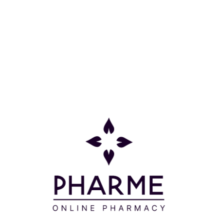
Η εφαρμογή της είναι ιδανική για καλύτερη στήριξη
και αποφυγή εξάρθρωσης γονάτου, σε αστάθεια,
χονδρομαλάκυνση και τενοντίτιδα γονάτου. Χωρίς
Νεοπρένιο και με τεχνολογία CoolMax Air παρέχει
εξαιρετική άνεση με βέλτιστη διαπνοή, χάρη στο
διάτρητο υλικό που στεγνώνει γρήγορα και
πρόσθετη στήριξη στο γόνατο με σπείρες στη μέση
και πλευρικά.
Απολαύστε ελεύθερα τις δραστηριότητές σας,
καθώς παραμένει στη θέση της χάρη στη
βελτιωμένη εφαρμογή του ελαστικού γάντζου και
του ιμάντα στήριξης με θηλιές. Με εύκολη
εφαρμογή με βολικούς δακτυλίους και βελτιωμένη
στήριξη ρυθμίζοντας το πέταλο σε διαφορετική
θέση. Διατίθεται σε χρώμα Μαύρο και σε διάφορα
μεγέθη.