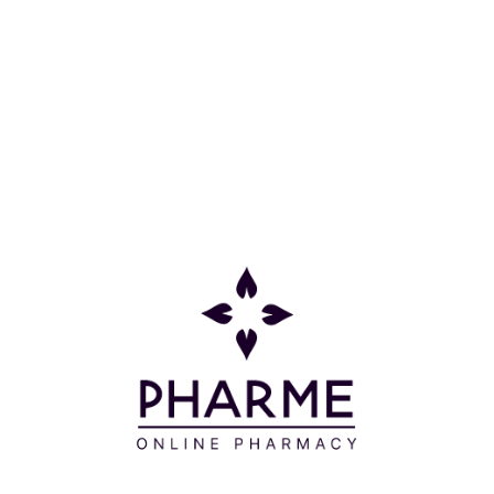
διάτρητο υλικό που στεγνώνει γρήγορα.
Άνετη λεπτή εφαρμογή με επίπεδες ραφές για άνεση
σε κάθε παπούτσι. Απολαύστε τα σπορ ελεύθερα
καθώς η ανακούφιση από τον πόνο που προσφέρει
υποστηρίζεται μέσω ισορροπημένης θερμότητας
και ιατρικής συμπίεσης. Χωρίς νεοπρένιο, με
COOLMAX® AIR τεχνολογία, μπορεί να φορεθεί
αριστερά ή δεξιά.
Περιπτώσεις εφαρμογής:
-Επώδυνοι τραυματισμοί στον αστράγαλο και για
προληπτικούς λόγους.
-Ήπια διαστρέμματα.
-Αδύναμοι αστράγαλοι.
-Οίδημα και ευαισθησία.