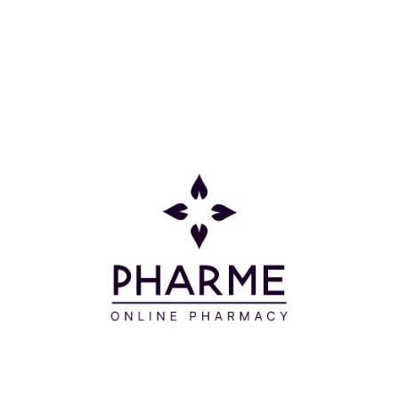
Η εφαρμογή της είναι ιδανική σε χρόνιο και οξύ
πόνο στη μέση, σε οσφυϊκούς τραυματισμούς, σε
μυϊκή αδυναμία και σε περιπτώσεις που απαιτείται
υποστήριξη κατά την διάρκεια της άθλησης.
Ελαστική, χωρίς Νεοπρένιο και με τεχνολογία
CoolMax Air, παρέχει εξαιρετική άνεση με βέλτιστη
διαπνοή, χάρη στο διάτρητο υλικό που στεγνώνει
γρήγορα. Απολαύστε ελεύθερα τις δραστηριότητές
σας, καθώς τα εύκαμπτα στηρίγματα διατηρούν τη
ζώνη στη θέση τους. Διατίθεται σε χρώμα μαύρο
και σε διάφορα μεγέθη.