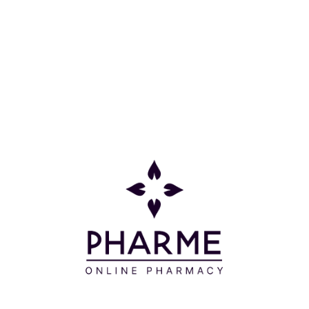
Μοιράσου το:
θμούς, χωρίς απορρυπαντικό, μόνο με σαπούνι και στεγν