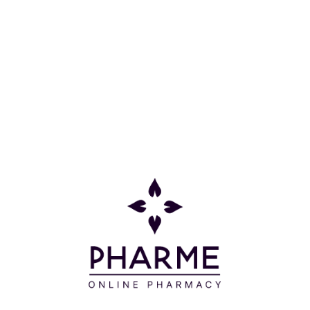
αντιγηραντική δράση καθώς βελτιώνει την
εμφάνιση των ρυτίδων και την χαλάρωση του
δέρματος. Δερματολογικά ελεγμένη.
Η δράση της ενισχύεται από την εφαρμογή των
αμπουλών Hyaluronic Serum & Cellular Serum.
Οδηγίες Χρήσης
Πρωί και βράδυ, σε καλά καθαρισμένο δέρμα,
εφαρμόζετε την κρέμα στο πρόσωπο και τον λαιμό
με απαλές κινήσεις μέχρι την πλήρη απορρόφηση
της από την επιδερμίδα