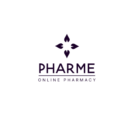
Οδηγίες Χρήσης
1. Πριν από κάθε χρήση πρέπει να γίνεται οπτικός
έλεγχος στο εσωτερικό του αεροθαλάμου. Εάν
διαπιστωθεί κάποιο ελάττωμα, η συσκευή πρέπει να
αντικατασταθεί.
2. Αφαιρείτε το πώμα από την δοσιμετρική συσκευή
εισπνοών, ανακινείτε καλά και εισάγετέ την στον
αεροθάλαμο.
3. Εφαρμόζετε την μάσκα στο πρόσωπο και
σιγουρευτείτε ότι δε θα υπάρξουν απώλειες κατά
την εισπνοή.
4. Πιέζετε την δοσιμετρική συσκευή εισπνοών
φροντίζοντας παράλληλα ο ασθενής να εισπνέει
αργά. Εάν ακουστεί ο ήχος της σφυρίχτρας τότε η
εισπνοή θα πρέπει να γίνει με πιο αργό ρυθμό. Κατά