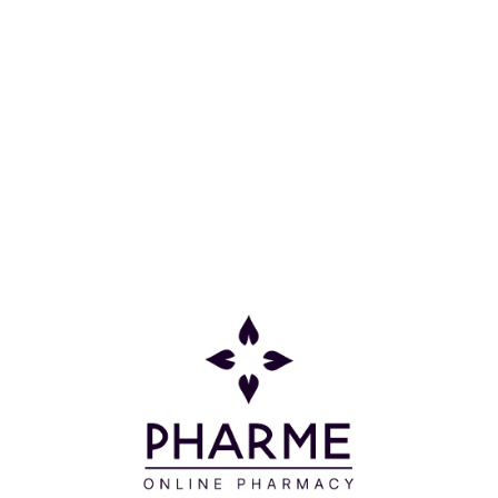
Συνιστάται η χρήση αντηλιακού την επόμενη
ημέρα.
-Όταν είστε έγκυος ή θηλάζετε, συνιστάται να
αποφεύγετε οποιαδήποτε προϊόντα ρετινοειδών.
-Μετά τη χρήση ρετινόλης, μπορεί να αισθάνεστε
τσιμπήματα και το δέρμα μπορεί να εμφανίζει
κάποια ερυθρότητα λόγω βαθιάς απολέπισης του
δέρματος. Ο ερεθισμός είναι ένα προσωρινό και
φυσιολογικό σύμπτωμα. Εάν ο ερεθισμός επιμένει,
μειώστε τη συχνότητα ή σταματήστε τη χρήση του
προϊόντος.
-Μην συνδυάζετε με απολεπιστικά προϊόντα καθώς
μπορεί να ερεθίσει το δέρμα.