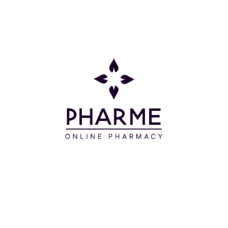
Οδηγίες Χρήσης
Εφαρμόζετε απαλά με το roll-on στην περιοχή κάτω
από τα μάτια και ταμπονάρετε ελαφρά με τα
δάχτυλα σας μέχρι να απορροφηθεί.
Συστατικά
AQUA/WATER/EAU – PROPANEDIOL -
MEL/HONEY/MIEL - PROPOLIS EXTRACT - IRIS
VERSICOLOR EXTRACT - CISTUS INCANUS
FLOWER/LEAF/STEM EXTRACT - ROSA CANINA
FRUIT EXTRACT – PANTHENOL - SACCHARIDE
HYDROLYSATE - SODIUM HYALURONATE - ALOE
BARBADENSIS LEAF JUICE POWDER -
EPIGALLOCATECHIN GALLATYL GLUCOSIDE -