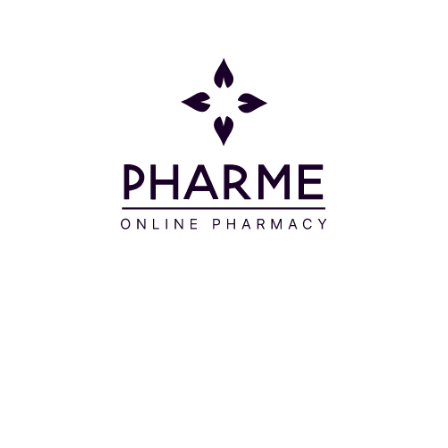
 λαιμό απλώνοντας ομοιόμορφα σε καθαρή επιδερμίδα π
αι εφίδρωση. Αποφύγετε το περίγραμμα των ματιών.
XIDE - DIETHYLAMINO HYDROXYBENZOYL HEXYL BENZO
AZINE - ETHYLHEXYL TRIAZONE - ETHYLHEXYL SALI
CERIN - CI 77492/IRON OXIDES - GLYCERYL STEARAT