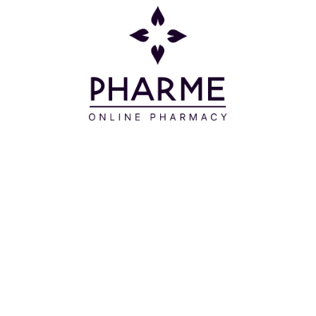
 αφήσετε το προϊόν για 10 επιπλέον λεπτά (συνολικός χ
, κάντε μασάζ απευθείας στο τριχωτό της κεφαλής χωρ
 να αφαιρέσετε τους λεκέδες. Στη συνέχεια, προσθέστε
εί το μείγμα σε αφρό.
 μέχρι το νερό να βγαίνει καθαρό και στη συνέχεια λ
ρέμας μαλλιών για μετά την βαφή από την ρίζα έως τις
ρήσουν στην τρίχα και να σφραγίσουν το χρώμα. Αφήστε
κρέμας μετά από 15 μέρες για την ενίσχυση της λάμψη
ΕΣ
νο στις ρίζες. Αυτό θα επιτρέψει να αποφύγετε το φαιν
τις επαναληπτικές βαφές.
ήματα 1 έως 3.
ας χωρίστρες με την άκρη του απλικατέρ (Β). Αφήστε το