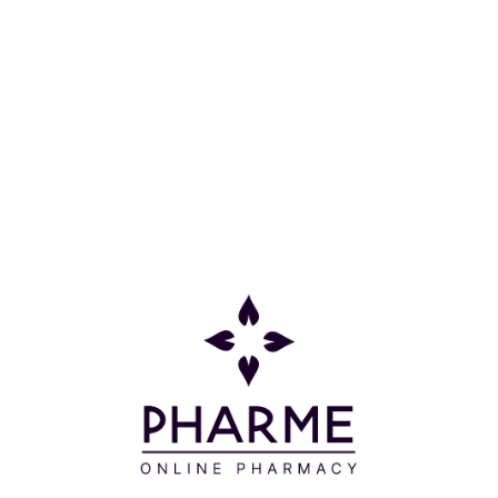
 της Kεραμικής Συσκευής για Αιθέρια Έλαια της Apivita
σότητα χρήσης: 1-8 σταγόνες σε λίγο νερό. Είναι σημα
ηλής συγκέντρωσης που μπορούν να γίνουν βλαβερά αν 
είτε το γιατρό σας ή/και έναν έμπειρο αρωματοθεραπευ
 την περίπτωση ξεπλύνετε αμέσως καλά με άφθονο νερό.
μοποιούνται αδιάλυτα στο δέρμα. Χρησιμοποιείτε τα πάν
νερό της μπανιέρας, για παράδειγμα.
ργικές αντιδράσεις σε κάποια άτομα. Αν έχετε ευαίσθη
υ σας, τρίψτε απαλά μια μικρή ποσότητα διαλυμένου α
οια μορφή αντίδρασης.
ium για πάνω από 12 ώρες μετά την εφαρμογή όλων των α