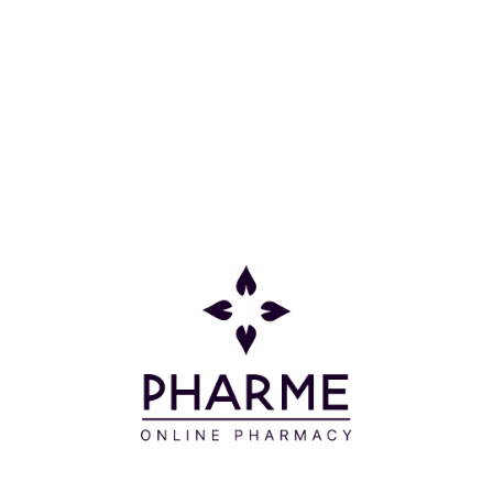
Οδηγίες Χρήσης
Απλώνετε ένα πλούσιο στρώμα σε καθαρή
επιδερμίδα, αποφεύγοντας την περιοχή των ματιών.
Αφήνετε για 10 λεπτά, αφαιρείτε την περίσσεια της
μάσκας με χαρτομάντηλο ή με νωπό βαμβάκι και
στη συνέχεια ξεπλένετε με άφθονο νερό.
Χρησιμοποιείτε τη μάσκα 1-2 φορές την εβδομάδα.
Συστατικά
AQUA/WATER/EAU – MONTMORILLONITE – ILLITE -
C12-20 ACID PEG-8 ESTER - HELIANTHUS ANNUUS
(SUNFLOWER) SEED OIL - MAGNESIUM
ALUMINUM SILICATE – PROPANEDIOL - ALCOHOL
DENAT - ISOAMYL LAURATE - CAPRYLIC/CAPRIC