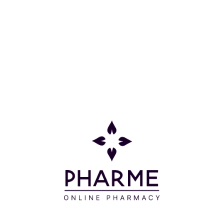
Οδηγίες Χρήσης
Απλώνετε το γαλάκτωμα με απαλές κυκλικές
κινήσεις σε όλο το πρόσωπο, τα μάτια και το λαιμό
και στη συνέχεια αφαιρείτε το προϊόν με βαμβάκι.
Δεν χρειάζεται ξέβγαλμα.
Συστατικά
AQUA/WATER/EAU – GLYCERIN - CETEARYL
ALCOHOL – PROPANEDIOL - OLEA EUROPAEA
(OLIVE) FRUIT OIL - PRUNUS AMYGDALUS DULCIS
(SWEET ALMOND) OIL - ETHYLHEXYL PALMITATE -
OLUS OIL/VEGETABLE OIL/HUILE VÉGÉTALE -