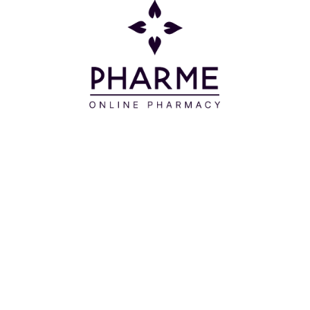
καλύτερα αποτελέσματα προτείνεται η
συνδυαστική χρήση του λαδιού με το Σαμπουάν
κατά της Ξηροδερμίας ή της Λιπαρής Πιτυρίδας
της Apivita.
Επιπλέον συμβουλές:
• Αποφεύγετε το ξύσιμο του κεφαλιού καθώς
μπορεί να τραυματιστεί το τριχωτό και να γίνει
ευάλωτο σε μολύνσεις.
• Περιορίστε το θερμό styling που καταστρέφει και
αφυδατώνει την τρίχα.
• Αφήστε να μαλλιά σας να στεγνώσουν με φυσικό
τρόπο.
Συστατικά