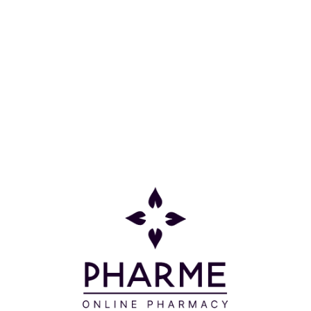
&ΥΑΛΟΥΡΟΝ ΟΞΥ 200ML
Κατηγορίες
Πληροφορίες
Επικοινωνία
Παρακολούθηση Παραγγελίας
Σχετικά με εμάς
Τρόποι πληρωμής
Τρόποι αποστολής
Πολιτική επιστροφών