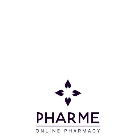
τα μαλλι
αφήνοντά
Δερματολ
Μοιράσου το:
οσώπου και του σώματος μέχρι να απορροφηθεί. Κατάλλη
οφή" για τις βλεφαρίδες.