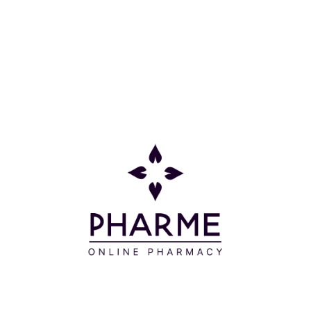
δέρμα αμέσως μετά το μπάνιο, κάνοντας απαλές
κυκλικές κινήσεις μασάζ.
Συστατικά
AQUA/WATER/EAU - NEOPENTYL GLYCOL
DIHEPTANOATE - DICAPRYLYL ETHER – GLYCERIN
- GLYCERYL STEARATE - CETEARYL ALCOHOL –
SORBITOL - AQUA/WATER/EAU - PEG-100
STEARATE - OLEA EUROPAEA (OLIVE) FRUIT OIL -
PRUNUS AMYGDALUS DULCIS (SWEET ALMOND)
OIL - POLYSORBATE 20 - BUTYROSPERMUM
PARKII (SHEA) BUTTER - MEL EXTRACT/HONEY
EXTRACT/EXTRAIT DE MIEL - PROPOLIS EXTRACT -
FICUS CARICA (FIG)
FRUIT/LEAF EXTRACT – BISABOLOL -