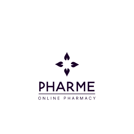
Χρησιμοποιείτε σε βρεγμένα μαλλιά και κάνετε
απαλό μασάζ. Ξεβγάζετε και επαναλάβετε,
αφήνοντας να δράσει για 2-3 λεπτά. Ξεβγάζετε με
άφθονο νερό.
Συστατικά
AQUΑ (WATER) - AQUA (WATER) - SODIUM
LAURETH SULFATE - PEG-60 ALMOND
GLYCERIDES - COCAMIDOPROPYL BETAINE - PEG-
120 METHYL GLUCOSE DIOLEATE - PARFUM
(FRAGRANCE) - SODIUM METHYL COCOYL
TAURATE - COCO-GLUCOSIDE - GLYCERYL OLEATE
- PROPOLIS EXTRACT - LAVANDULA
ANGUSTIFOLIA (LAVENDER) FLOWER EXTRACT -
ROSMARINUS OFFICINALIS (ROSEMARY) LEAF