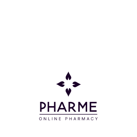
Δενδρολίβανου.
Κατάλληλο για Ομοιοπαθητική αγωγή.
Δερματολογικά ελεγμένο.
Οδηγίες Χρήσης
Aπλώνετε μια μικρή ποσότητα στο τριχωτό,
κάνοντας απαλό μασάζ με τα ακροδάχτυλα. Στη
συνέχεια, ξεβγάλετε με άφθονο χλιαρό νερό.
Αποφύγετε την επαφή με τα μάτια.