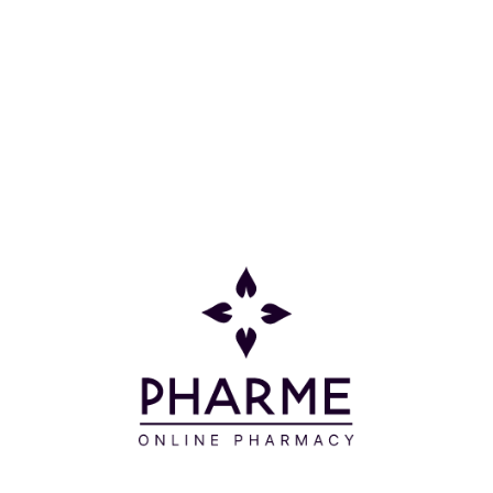
Κατάλληλη για ευαίσθητες επιδερμίδες.
Εμπλουτισμένη με Κολλαγόνο και πεπτίδια EGF,
βελτιώνει την ελαστικότητα και λειαίνει την υφή
του δέρματος. Το εκχύλισμα Centella Asiatica
καταπραΰνει τους ερεθισμούς και ενυδατώνει σε
βάθος, ενώ η υπερ-λεπτή κυτταρίνη εξασφαλίζει
ιδανική εφαρμογή και απορρόφηση του essence
χωρίς να αφήνει λιπαρότητα ή κολλώδη αίσθηση.
Με ήπια όξινη φόρμουλα, χωρίς άρωμα και
ελεγμένη για ερεθισμούς, είναι ιδανική ακόμα και
για ευαίσθητες επιδερμίδες, ενώ συμβάλλει στη
διατήρηση της υγιούς ισορροπίας υγρασίας και
λιπαρότητας του δέρματος.
Χωρίς άρωμα. Δερματολογικά ελεγμένη.