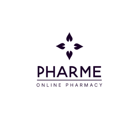
ως αποτέ
Υαλουρονι
παράλληλ
Βελτιώνει
υφή των χ
ενυδάτωσ
προστασία
Δερματολ
Μοιράσου το:
Πληροφορίες