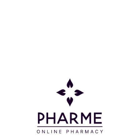
άνεσης πο
άρωμα. Δ
Μοιράσου το:
ζ στην επιδερμίδα. Αποφύγετε την επαφή με τα μάτια.