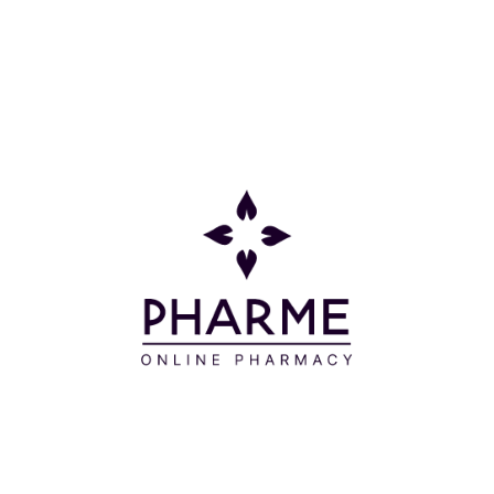
Οδηγίες Χρήσης
Εφαρμόζετε την κρέμα το βράδυ σε πρόσωπο,
λαιμό και ντεκολτέ με απαλές κινήσεις μασάζ,
αποφεύγοντας την περιοχή γύρω από τα μάτια και
αφού πρώτα έχετε καθαρίσει την επιδερμίδα σας με
το Avene Make-up Remover 3 σε 1. Το πρωί
χρησιμοποιείται αντηλιακό με υψηλό δείκτη
προστασίας.
Συστατικά
AVENE THERMAL SPRING WATER (AVENE AQUA) -
TRIETHYLHEXANOIN - CYCLOPENTASILOXANE -