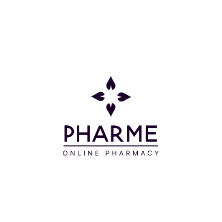
Οδηγίες Χρήσης
Εφαρμόζετε 2 φορές την ημέρα στην εύθραυστη
περιοχή αμέσως μετά τη δερματολογική πράξη ή
στο τατουάζ μετά την επιδερμιδοποίηση. Χρήση σε
πρόσωπο και σώμα.
Συστατικά
AVENE THERMAL SPRING WATER (AVENE AQUA) -
CAPRYLIC / CAPRIC TRIGLYCERIDE - GLYCERIN -
PENTAERYTHRITYL TETRACAPRYLATE /
TETRACAPRATE - TRIETHYLHEXANOIN -
SQUALANE - CETEARYL ALCOHOL - BEHENYL