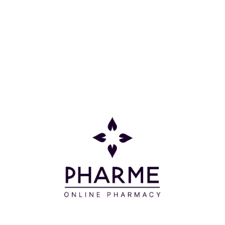
Οδηγίες Χρήσης
Αφαιρείτε με το σφουγγάρι και ταμπονάρετε στο
κέντρο του προσώπου. Για φυσικό αποτέλεσμα, το
απλώνετε από το κέντρο προς το περίγραμμα του
προσώπου. Για αυξημένη κάλυψη ή απόκρυψη,
εφαρμόζετε με ταμποναριστές κινήσεις.
Συστατικά
C12-15 ALKYL ETHYLHEXANOATE -