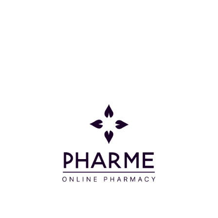
Οδηγίες Χρήσης
Αφαιρείτε με το σφουγγάρι και ταμπονάρετε στο
κέντρο του προσώπου. Για φυσικό αποτέλεσμα, το
απλώνετε από το κέντρο προς το περίγραμμα του
προσώπου. Για αυξημένη κάλυψη ή απόκρυψη,
εφαρμόζετε με ταμποναριστές κινήσεις.
Συστατικά
TITANIUM DIOXIDE (CI 77891) - C12-15 ALKYL
ETHYLHEXANOATE - HYDROGENATED