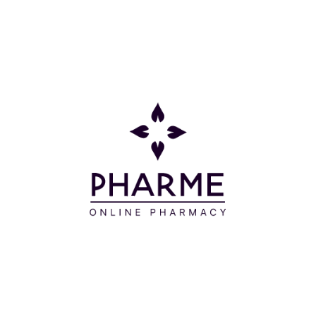
Οφθαλμολογικά ελεγμένο.
Οδηγίες Χρήσης
Σχεδιάζετε μία γραμμή τραβώντας από την
εξωτερική προς την εσωτερική γωνία του ματιού
σας.
Συστατικά
RON OXIDES (CI 77499) - ISODODECANE -