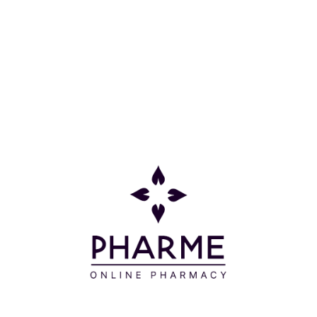
Οδηγίες Χρήσης
Πριν από κάθε έκθεση στον ήλιο, εφαρμόζετε
ομοιόμορφα στο δέρμα. Ανανεώνετε συχνά τις
εφαρμογές σε περίπτωση παρατεταμένης έκθεσης
και μετά από κάθε μπάνιο. Η χρήση του προϊόντος
αυτού δεν πρέπει να σας ενθαρρύνει να εκτίθεστε
πολύ στον ήλιο. Αποφύγετε την έκθεση μεταξύ 12h
και 16h. Τα εγκαύματα είναι επικίνδυνα, ειδικότερα
στα παιδιά.
Συστατικά